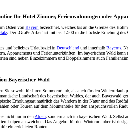
 online Ihr Hotel Zimmer, Ferienwohnungen oder App
e im Osten von
Bayern
bezeichnet, welches bis an die Grenze des Böhm
falz
. Der ‚Große Arber’ ist mit fast 1.500 m die höchste Erhebung des
es und beliebtes Urlaubsziel in
Deutschland
und innerhalb
Bayerns
. N
n, Appartements und Ferienunterkünften. Im bayerischen Wald kann ma
orien sind neben Einzelzimmern und Doppelzimmern auch Familienzimme
gion Bayerischer Wald
n Sie sowohl für Ihren Sommerurlaub, als auch für den Winterurlaub 
mantische Landschaft des bayerischen Waldes, der auch Bayerwald gena
typische Erholungsart natürlich das Wandern in der Natur und das Rad
hlen oder Touren auf dem Mountenbike für den anspruchsvollen Radu
es nicht nur in den
Alpen
, sondern auch im bayerischen Wald. Selbst au
rten Loipen ausweichen. Das Angebot für den Winterurlauber ist riesig
für eingerichteten Routen.