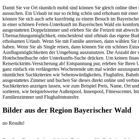
Damit Sie vor Ort räumlich mobil sind können Sie gleich online übe
aussuchen. Ein Urlaub ist nur so richtig schön und erholsam mit ein
können Sie sich auch sehr kurzfristig zu einem Besuch im Bayerisch
in einer schönen Ferien-Unterkunft im Bayerischen Wald ein komforta
ausgestatteten Doppelzimmer und erleben Sie die Freizeit mit abwech
Übernachtungsmöglichkeit, entscheidend sind oftmals das eigene Bud
erholsamen Urlaub. Wenn Sie mit Familie anreisen, dann wählen Sie
haben. Wenn Sie als Single reisen, dann können Sie ein schönes Einz
Ausflugsmöglichkeiten der Umgebung auszunutzen. Die Anzahl der v
Hotelschnellsuche oder Unterkunfts-Suche drücken. Um keinen finanzie
Reiserücktritts-Versicherung ab! Entspannung pur, erleben Sie Ihren 
ganz einfach ein verlängertes Wochenende um mal wieder auszuspanne
räumlichen Suchkriterien wie Sehenswürdigkeiten, Flughäfen, Bahnhö
ausgestattetes Zimmer und buchen Sie dieses direkt online und verbi
Suchkriterien anzeigen lassen, wie zum Beispiel Preis, Name, Ort und
sortieren, wie beispielsweise Außenpool, Innenpool, Fitnesscenter, 
Familienzimmer und Flughafentransfer.
Bilder aus der Region Bayerischer Wald
no Results!