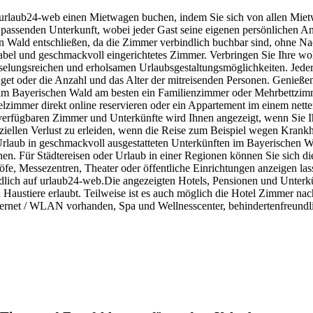
r urlaub24-web einen Mietwagen buchen, indem Sie sich von allen Mie
er passenden Unterkunft, wobei jeder Gast seine eigenen persönlichen 
en Wald entschließen, da die Zimmer verbindlich buchbar sind, ohne N
bel und geschmackvoll eingerichtetes Zimmer. Verbringen Sie Ihre woh
selungsreichen und erholsamen Urlaubsgestaltungsmöglichkeiten. Jeder 
get oder die Anzahl und das Alter der mitreisenden Personen. Genieße
 im Bayerischen Wald am besten ein Familienzimmer oder Mehrbettzimm
elzimmer direkt online reservieren oder ein Appartement im einem net
erfügbaren Zimmer und Unterkünfte wird Ihnen angezeigt, wenn Sie I
llen Verlust zu erleiden, wenn die Reise zum Beispiel wegen Krankheit
Urlaub in geschmackvoll ausgestatteten Unterkünften im Bayerischen Wa
n. Für Städtereisen oder Urlaub in einer Regionen können Sie sich d
fe, Messezentren, Theater oder öffentliche Einrichtungen anzeigen las
ndlich auf urlaub24-web.Die angezeigten Hotels, Pensionen und Unterk
 Haustiere erlaubt. Teilweise ist es auch möglich die Hotel Zimmer nac
Internet / WLAN vorhanden, Spa und Wellnesscenter, behindertenfreundl