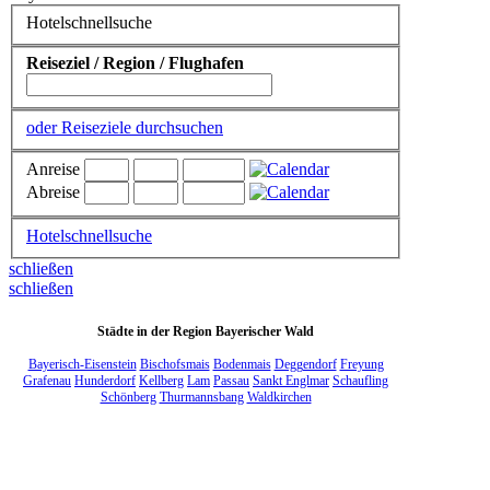
Hotelschnellsuche
Reiseziel / Region / Flughafen
oder Reiseziele durchsuchen
Anreise
Abreise
Hotelschnellsuche
schließen
schließen
Städte in der Region Bayerischer Wald
Bayerisch-Eisenstein
Bischofsmais
Bodenmais
Deggendorf
Freyung
Grafenau
Hunderdorf
Kellberg
Lam
Passau
Sankt Englmar
Schaufling
Schönberg
Thurmannsbang
Waldkirchen