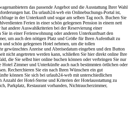
twagenanbietern das passende Angebot und die Ausstattung Ihrer Wahl
Anforderungen hat. Da urlaub24-web ein Onlinebuchungs-Portal ist,
achfrage in der Unterkunft und sogar am selben Tag noch. Buchen Sie
lverdienten Ferien in einer schön gelegenen Pension in einem nett
hat andere Auswahlkriterien bei der Reservierung einer
n Sie in einer Ferienwohnung oder anderen Unterkunftsart den
er, um auch den nötigen Platz und Größe für Ihren Aufenthalt zu
ten und schön gelegenen Hotel nehmen, um die tollen
hr gewünschtes Anreise und Abreisedatum eingeben und den Button
 nicht angetreten werden kann, schließen Sie hier direkt online Ihre
ld, die Sie selbst hier online buchen können oder verbringen Sie nur
ie Hotel Zimmer und Unterkünfte auch nach bestimmten örtlichen oder
sen. Recherchieren Sie ein nach Ihren Wünschen ein gut
ünfte können Sie sich bei urlaub24-web mit unterschiedlichen
h Anzahl der Hotel-Sterne und Kriterien der Hotelausstattung zu
ich, Parkplatz, Restaurant vorhanden, Nichtraucherzimmer,