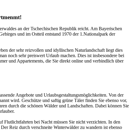
artmenmt!
erwaldes an der Tschechischen Republik reicht. Am Bayerischen
 Gebirges und im Ostteil entstand 1970 der 1.Nationalpark der
eben der sehr reizvollen und idyllischen Naturlandschaft liegt dies
n noch sehr preiswert Urlaub machen. Dies ist insbesondere bei
r und Appartements, die Sie direkt online und verbindlich über
passende Angebote und Urlaubsgestaltungsmöglichkeiten. Von der
nnt wird. Geschütze und saftig grüne Täler finden Sie ebenso vor,
fahren durch die schönen Wälder und Landschaften. Dabei können Sie
rlauber.
f Flutlichtfahrten bei Nacht müssen Sie nicht verzichten. In den
. Der Reiz durch verschneite Winterwälder zu wandern ist ebenso