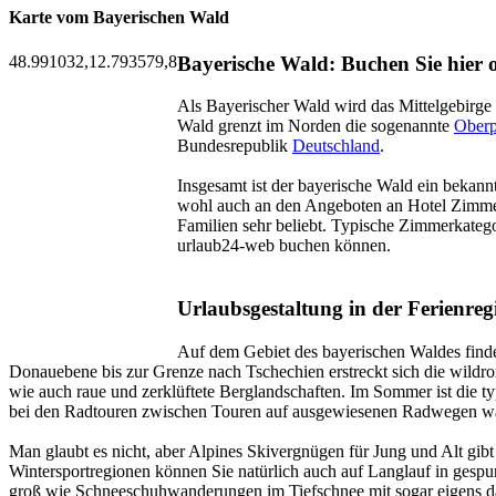
Karte vom Bayerischen Wald
48.991032,12.793579,8
Bayerische Wald: Buchen Sie hier
Als Bayerischer Wald wird das Mittelgebirg
Wald grenzt im Norden die sogenannte
Oberp
Bundesrepublik
Deutschland
.
Insgesamt ist der bayerische Wald ein bekannt
wohl auch an den Angeboten an Hotel Zimmer
Familien sehr beliebt. Typische Zimmerkateg
urlaub24-web buchen können.
Urlaubsgestaltung in der Ferienre
Auf dem Gebiet des bayerischen Waldes finde
Donauebene bis zur Grenze nach Tschechien erstreckt sich die wildro
wie auch raue und zerklüftete Berglandschaften. Im Sommer ist die 
bei den Radtouren zwischen Touren auf ausgewiesenen Radwegen wä
Man glaubt es nicht, aber Alpines Skivergnügen für Jung und Alt gibt 
Wintersportregionen können Sie natürlich auch auf Langlauf in gespu
groß wie Schneeschuhwanderungen im Tiefschnee mit sogar eigens da