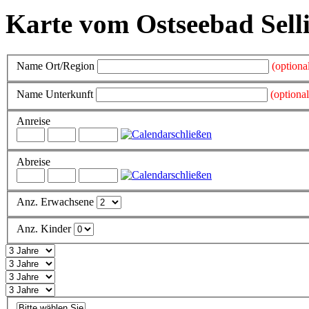
Karte vom Ostseebad Sell
Name Ort/Region
(optiona
Name Unterkunft
(optional
Anreise
schließen
Abreise
schließen
Anz. Erwachsene
Anz. Kinder